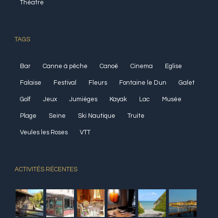
Théatre
TAGS
Bar
Canne à pêche
Canoë
Cinema
Eglise
Falaise
Festival
Fleurs
Fontaine le Dun
Galet
Golf
Jeux
Jumièges
Kayak
Lac
Musée
Plage
Seine
Ski Nautique
Truite
Veules les Roses
VTT
ACTIVITÉS RÉCENTES