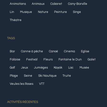
Animations
Animaux
Cabaret
Cany-Barville
Lin
Musique
Nature
Peinture
Singe
Théatre
TAGS
Bar
Canne à pêche
Canoë
Cinema
Eglise
Falaise
Festival
Fleurs
Fontaine le Dun
Galet
Golf
Jeux
Jumièges
Kayak
Lac
Musée
Plage
Seine
Ski Nautique
Truite
Veules les Roses
VTT
ACTIVITÉS RÉCENTES