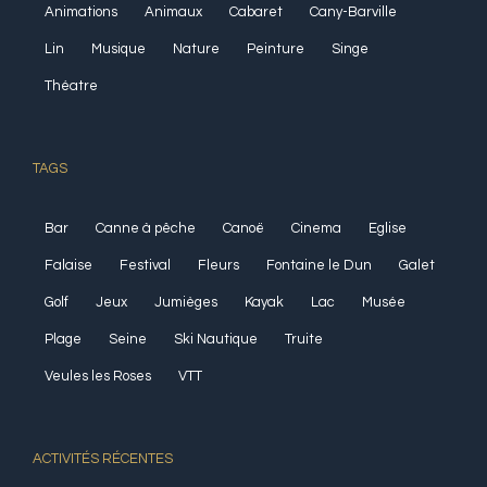
Animations
Animaux
Cabaret
Cany-Barville
Lin
Musique
Nature
Peinture
Singe
Théatre
TAGS
Bar
Canne à pêche
Canoë
Cinema
Eglise
Falaise
Festival
Fleurs
Fontaine le Dun
Galet
Golf
Jeux
Jumièges
Kayak
Lac
Musée
Plage
Seine
Ski Nautique
Truite
Veules les Roses
VTT
ACTIVITÉS RÉCENTES