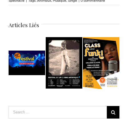
Spectacle
|
Tags:
Animaux
,
Musique
,
Singe
|
0 commentaire
Articles Liés